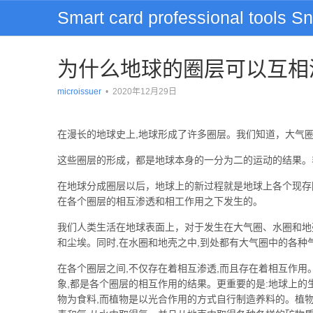
Smart card professional tools S
为什么地球的圈层可以互相
microissuer
•
2020年12月29日
在漫长的地球史上,地球形成了许多圈层。我们知道，大气圈
这些圈层的形成，都是地球本身的一分为二的运动的结果。毛
在地球分成圈层以后，地球上的新过程就是地球上各个现存
在各个圈层的相互渗透和相工作用之下发生的。
我们人类生活在地球表面上，对于发生在大气圈、水圈和地
和尘埃。同时,在水圈和地壳之中,到处都有大气圈中的各种
在各个圈层之间,不仅存在着相互渗透,而且存在着相互作
象,都是各个圈层的相互作用的结果。更重要的是:地球上的
物为食料,而植物是以光合作用的方式自行制造养料的。植