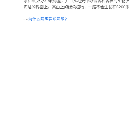
素和氧,从水中取得氢，并且从地壳中取得各种各样的矿物
海陆的界面上。高山上的绿色植物，一般不会生长在6200
««
为什么照明弹能照明?
文
章
分
页