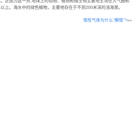
质。正因为这一点,地球上的动物、植物和微生物主要地生活在大气圈和
米以上。海水中的绿色植物，主要地存在于不到200米深的浅海里。
惰性气体为什么“懒惰”?
»»