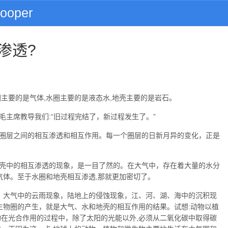
nooper
渗透?
主要的是气体,水圈主要的是液态水,地壳主要的是岩石。
主席教导我们:“旧过程完结了，新过程发生了。”
圈层之间的相互渗透和相互作用。每一个圈层的日新月异的变化，正是
壳中的相互渗透的现象，是一目了然的。在大气中，存在着大量的水分
气体。至于水圈和地壳相互渗透,那就更加密切了。
用。大气中的云雨现象，陆地上的侵蚀现象，江、河、湖、海中的沉积现
生物圈的产生，就是大气、水和地壳的相互作用的结果。试想:动物以植
物在光合作用的过程中，除了太阳的光能以外,必须从二氧化碳中取得碳